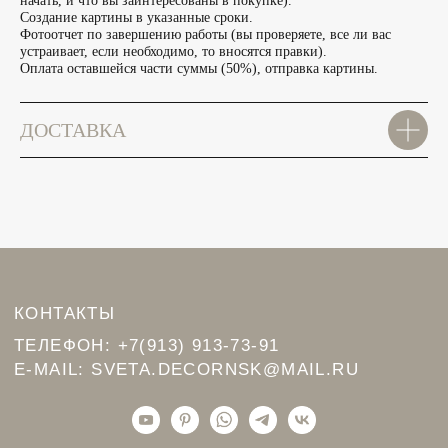
начать, и что вы заинтересованы в покупке).
Создание картины в указанные сроки.
Фотоотчет по завершению работы (вы проверяете, все ли вас
устраивает, если необходимо, то вносятся правки).
Оплата оставшейся части суммы (50%), отправка картины.
КОНТАКТЫ
ТЕЛЕФОН:
+7(913) 913-73-91
ДОСТАВКА
E-MAIL:
SVETA.DECORNSK@MAIL.RU
КАТАЛОГ
ДОСТАВКА И ОПЛАТА
СОТРУДНИЧЕСТВО
ПРИМЕРКА КАРТИНЫ
ЛОСКУРИНСКАЯ СВЕТЛАНА ОЛЕГОВНА
ИНН: 540439364356
Политика конфиденциальности
© 2024 Лоскуринская Светлана
сайт выполнен