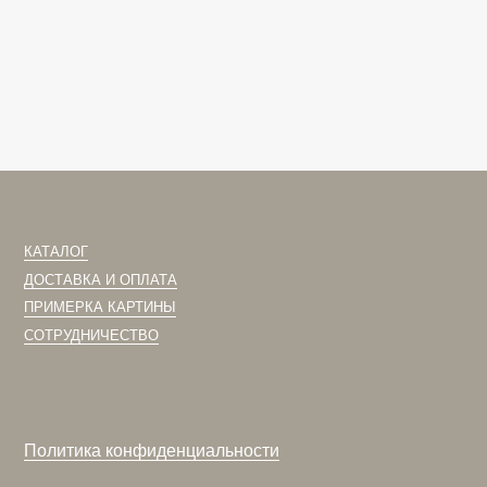
0
р.
128 000
р.
АЛОГ
КОНТАКТЫ
ТАВКА И ОПЛАТА
ТЕЛЕФОН:
+7(91
МЕРКА КАРТИНЫ
E-MAIL:
SVETA.
РУДНИЧЕСТВО
итика конфиденциальности
сайт
разработан