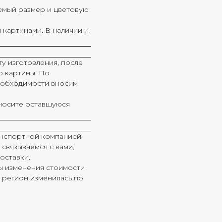
емый размер и цветовую
картинами. В наличии и
у изготовления, после
ю картины. По
необходимости вносим
вносите оставшуюся
анспортной компанией.
связываемся с вами,
оставки.
ы изменения стоимости
ш регион изменилась по