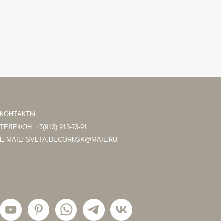
46 000
р.
3) 913-73-91
DECORNSK@MAIL.RU