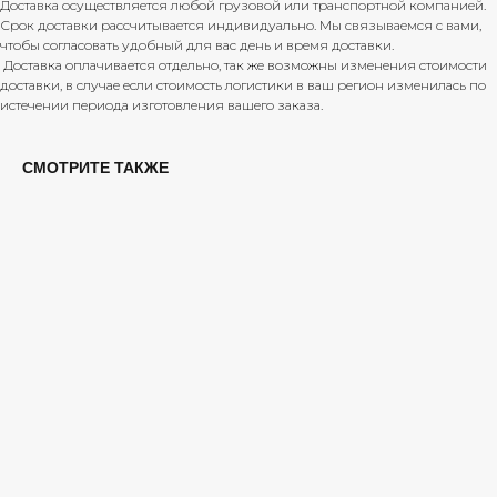
Доставка осуществляется любой грузовой или транспортной компанией.
Срок доставки рассчитывается индивидуально. Мы связываемся с вами,
чтобы согласовать удобный для вас день и время доставки.
Доставка оплачивается отдельно, так же возможны изменения стоимости
КОНТАКТЫ
доставки, в случае если стоимость логистики в ваш регион изменилась по
истечении периода изготовления вашего заказа.
ТЕЛЕФОН:
+7(913) 913-73-91
E-MAIL:
SVETA.DECORNSK@MAIL.RU
СМОТРИТЕ ТАКЖЕ
КАТАЛОГ
ДОСТАВКА И ОПЛАТА
СОТРУДНИЧЕСТВО
ПРИМЕРКА КАРТИНЫ
ЛОСКУРИНСКАЯ СВЕТЛАНА ОЛЕГОВНА
ИНН: 540439364356
Политика конфиденциальности
© 2024 Лоскуринская Светлана
сайт
разработан