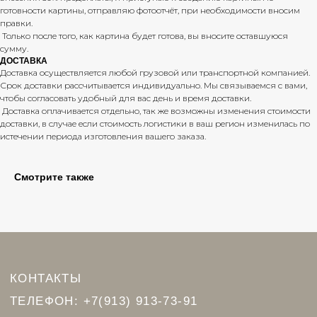
КАТАЛОГ
готовности картины, отправляю фотоотчёт, при необходимости вносим
ДОСТАВКА И ОПЛАТА
правки.
Только после того, как картина будет готова, вы вносите оставшуюся
СОТРУДНИЧЕСТВО
сумму.
ПРИМЕРКА КАРТИНЫ
ДОСТАВКА
Доставка осуществляется любой грузовой или транспортной компанией.
Срок доставки рассчитывается индивидуально. Мы связываемся с вами,
чтобы согласовать удобный для вас день и время доставки.
Доставка оплачивается отдельно, так же возможны изменения стоимости
ЛОСКУРИНСКАЯ СВЕТЛАНА ОЛЕГОВНА
доставки, в случае если стоимость логистики в ваш регион изменилась по
ИНН: 540439364356
истечении периода изготовления вашего заказа.
Политика конфиденциальности
Смотрите также
© 2024 Лоскуринская Светлана
сайт
разработан