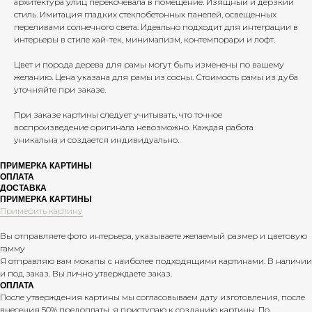
архитектура улиц перекочевала в помещение. Изящный и дерзкий
стиль. Имитация гладких стеклобетонных панелей, освещенных
переливами солнечного света. Идеально подходит для интеграции в
интерьеры в стиле хай-тек, минимализм, контемпорари и лофт.
Цвет и порода дерева для рамы могут быть изменены по вашему
желанию. Цена указана для рамы из сосны. Стоимость рамы из дуба
уточняйте при заказе.
При заказе картины следует учитывать, что точное
воспроизведение оригинала невозможно. Каждая работа
уникальна и создается индивидуально.
ПРИМЕРКА КАРТИНЫ
ОПЛАТА
ДОСТАВКА
ПРИМЕРКА КАРТИНЫ
Примерить картину
Вы отправляете фото интерьера, указываете желаемый размер и цветовую
КОНТАКТЫ
гамму
ТЕЛЕФОН:
+7(913) 913-73-91
Я отправляю вам мокапы с наиболее подходящими картинами. В наличии
E-MAIL:
SVETA.DECORNSK@MAIL.RU
и под заказ. Вы лично утверждаете заказ.
ОПЛАТА
После утверждения картины мы согласовываем дату изготовления, после
внесения 50% предоплаты, я приступаю к созданию картины. По