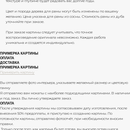
текстуре и глубине будет радовать вас долгие годы.
Цвет и порода дерева для рамы могут быть изменены по вашему
желанию. Цена указана для рамы из сосны. Стоимость рамы из дуба
уточняйте при заказе.
При заказе картины следует учитывать, что точное
воспроизведение оригинала невозможно. Каждая работа
уникальна и создается индивидуально.
ПРИМЕРКА КАРТИНЫ
ОПЛАТА
ДОСТАВКА
ПРИМЕРКА КАРТИНЫ
Примерить картину
Вы отправляете фото интерьера, указываете желаемый размер и цветовую
гамму
КОНТАКТЫ
Я отправляю вам мокапы с наиболее подходящими картинами. В наличии
ТЕЛЕФОН:
+7(913) 913-73-91
и под заказ. Вы лично утверждаете заказ.
E-MAIL:
SVETA.DECORNSK@MAIL.RU
ОПЛАТА
После утверждения картины мы согласовываем дату изготовления, после
внесения 50% предоплаты, я приступаю к созданию картины. По
готовности картины, отправляю фотоотчёт, при необходимости вносим
КАТАЛОГ
правки.
ДОСТАВКА И ОПЛАТА
Только после того, как картина будет готова, вы вносите оставшуюся