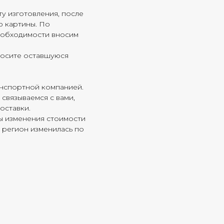
у изготовления, после
ю картины. По
необходимости вносим
вносите оставшуюся
анспортной компанией.
связываемся с вами,
оставки.
ы изменения стоимости
ш регион изменилась по