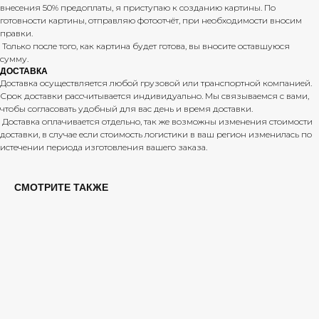
внесения 50% предоплаты, я приступаю к созданию картины. По
готовности картины, отправляю фотоотчёт, при необходимости вносим
правки.
Только после того, как картина будет готова, вы вносите оставшуюся
сумму.
КОНТАКТЫ
ДОСТАВКА
Доставка осуществляется любой грузовой или транспортной компанией.
ТЕЛЕФОН:
+7(913) 913-73-91
Срок доставки рассчитывается индивидуально. Мы связываемся с вами,
E-MAIL:
SVETA.DECORNSK@MAIL.RU
чтобы согласовать удобный для вас день и время доставки.
Доставка оплачивается отдельно, так же возможны изменения стоимости
доставки, в случае если стоимость логистики в ваш регион изменилась по
истечении периода изготовления вашего заказа.
КАТАЛОГ
ДОСТАВКА И ОПЛАТА
СОТРУДНИЧЕСТВО
СМОТРИТЕ ТАКЖЕ
ПРИМЕРКА КАРТИНЫ
ЛОСКУРИНСКАЯ СВЕТЛАНА ОЛЕГОВНА
ИНН: 540439364356
Политика конфиденциальности